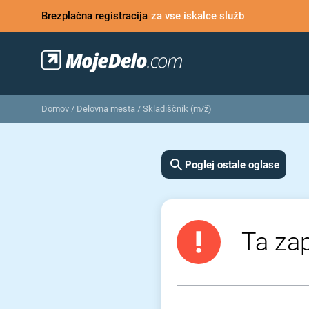
Brezplačna registracija
za vse iskalce služb
Domov
/
Delovna mesta
/
Skladiščnik (m/ž)
Poglej ostale oglase
Ta zap