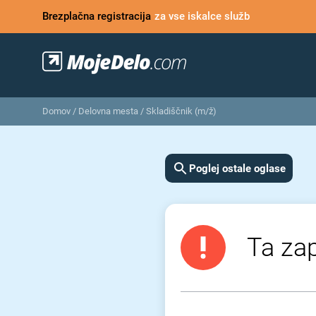
Brezplačna registracija
za vse iskalce služb
Domov
/
Delovna mesta
/
Skladiščnik (m/ž)
Poglej ostale oglase
Ta zap