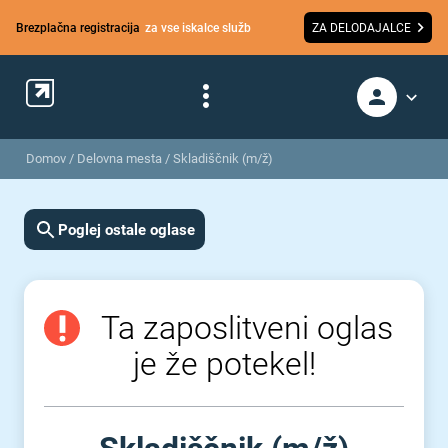
Brezplačna registracija
za vse iskalce služb
ZA DELODAJALCE
Domov
/
Delovna mesta
/
Skladiščnik (m/ž)
Poglej ostale oglase
Ta zaposlitveni oglas
je že potekel!