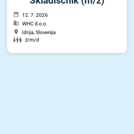
Skladiščnik (m⁠/⁠ž)
12. 7. 2026
WHC d.o.o.
Idrija, Slovenija
ž/m/d