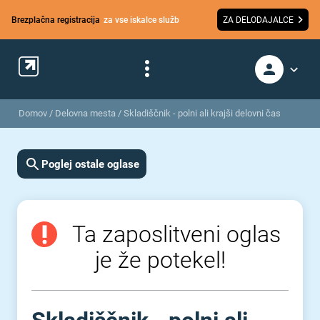
Brezplačna registracija
za vse iskalce služb
ZA DELODAJALCE
Domov
/
Delovna mesta
/
Skladiščnik - polni ali krajši delovni čas
Poglej ostale oglase
Ta zaposlitveni oglas
je že potekel!