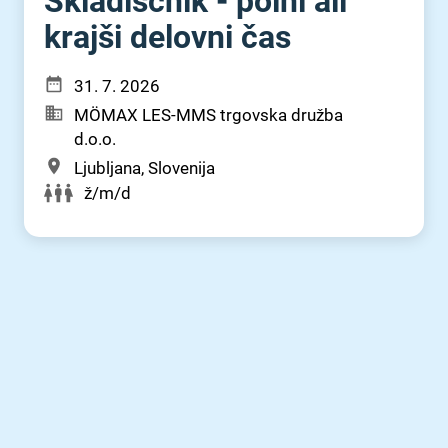
Skladiščnik - polni ali
krajši delovni čas
31. 7. 2026
MÖMAX LES-MMS trgovska družba
d.o.o.
Ljubljana, Slovenija
ž/m/d