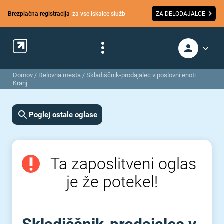
Brezplačna registracija
za vse iskalce služb
ZA DELODAJALCE
Domov
/
Delovna mesta
/
Skladiščnik-prodajalec v poslovni enoti
Kranj
Poglej ostale oglase
Ta zaposlitveni oglas
je že potekel!