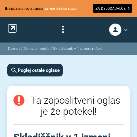
Brezplačna registracija
za vse iskalce služb
ZA DELODAJALCE
Domov
/
Delovna mesta
/
Skladiščnik v 1 izmeni m/ž/d
Poglej ostale oglase
Ta zaposlitveni oglas
je že potekel!