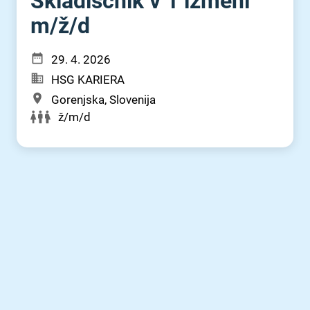
Skladiščnik v 1 izmeni
m⁠/⁠ž⁠/⁠d
29. 4. 2026
HSG KARIERA
Gorenjska, Slovenija
ž/m/d