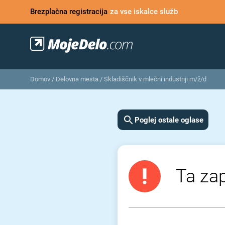
Brezplačna registracija
za vse iskalce služb
Domov
/
Delovna mesta
/
Skladiščnik v mlečni industriji m/ž/d
Poglej ostale oglase
Ta zap