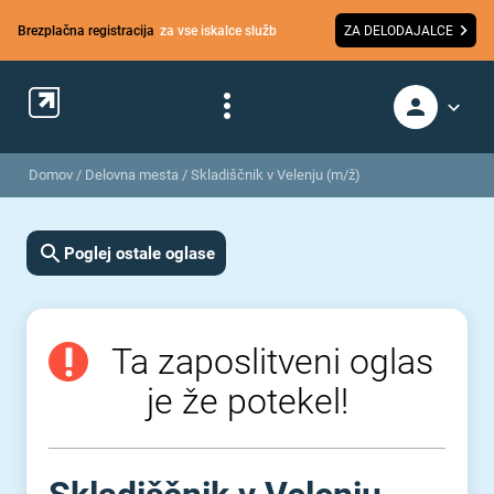
Brezplačna registracija
za vse iskalce služb
ZA DELODAJALCE
Domov
/
Delovna mesta
/
Skladiščnik v Velenju (m/ž)
Poglej ostale oglase
Ta zaposlitveni oglas
je že potekel!