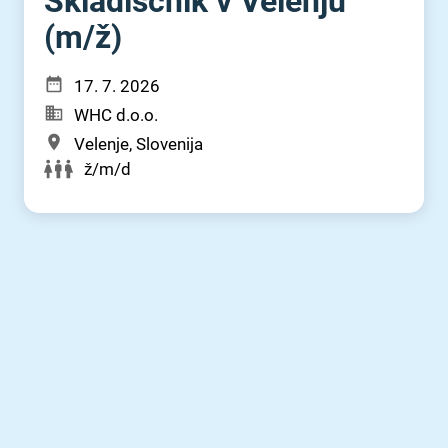
Skladiščnik v Velenju
(m⁠/⁠ž)
17. 7. 2026
WHC d.o.o.
Velenje, Slovenija
ž/m/d