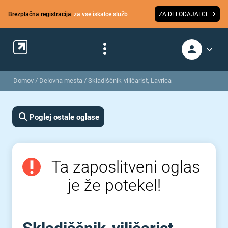
Brezplačna registracija
za vse iskalce služb
ZA DELODAJALCE
Domov
/
Delovna mesta
/
Skladiščnik-viličarist, Lavrica
Poglej ostale oglase
Ta zaposlitveni oglas
je že potekel!