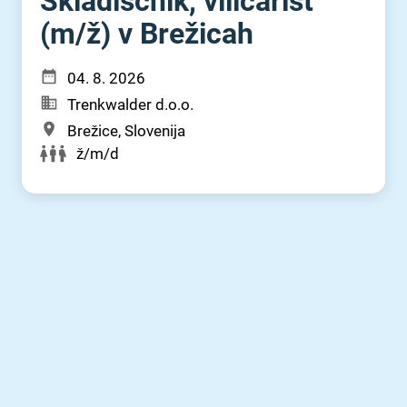
Skladiščnik, viličarist
(m⁠/⁠ž) v Brežicah
04. 8. 2026
Trenkwalder d.o.o.
Brežice, Slovenija
ž/m/d