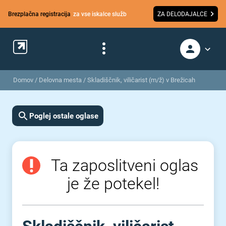
Brezplačna registracija
za vse iskalce služb
ZA DELODAJALCE
Domov
/
Delovna mesta
/
Skladiščnik, viličarist (m/ž) v Brežicah
Poglej ostale oglase
Ta zaposlitveni oglas
je že potekel!