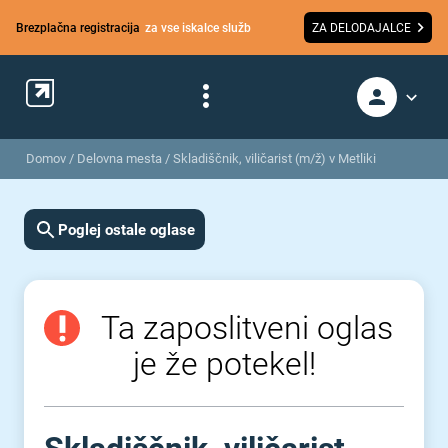
Brezplačna registracija
za vse iskalce služb
ZA DELODAJALCE
Domov
/
Delovna mesta
/
Skladiščnik, viličarist (m/ž) v Metliki
Poglej ostale oglase
Ta zaposlitveni oglas
je že potekel!