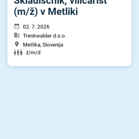
Skladiščnik, viličarist
(m⁠/⁠ž) v Metliki
02. 7. 2026
Trenkwalder d.o.o.
Metlika, Slovenija
ž/m/d