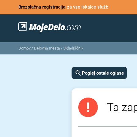
Brezplačna registracija
za vse iskalce služb
Domov
/
Delovna mesta
/
Skladiščnik
Poglej ostale oglase
Ta zap