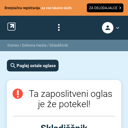
Brezplačna registracija
za vse iskalce služb
ZA DELODAJALCE
Domov
/
Delovna mesta
/
Skladiščnik
Poglej ostale oglase
Ta zaposlitveni oglas
je že potekel!