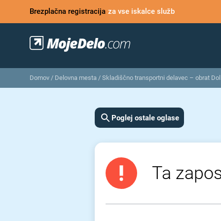
Brezplačna registracija
za vse iskalce služb
Domov
/
Delovna mesta
/
Skladiščno transportni delavec – obrat Dol
Poglej ostale oglase
Ta zaposl