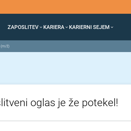
ZAPOSLITEV
KARIERA
KARIERNI SEJEM
 (m/ž)
itveni oglas je že potekel!