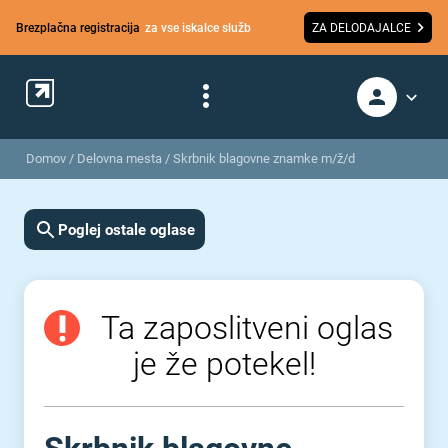
Brezplačna registracija
za vse iskalce služb
ZA DELODAJALCE
Domov
/
Delovna mesta
/
Skrbnik blagovne znamke m/ž/d
Poglej ostale oglase
Ta zaposlitveni oglas
je že potekel!