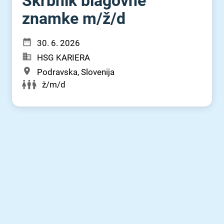
Skrbnik blagovne
znamke m⁠/⁠ž⁠/⁠d
30. 6. 2026
HSG KARIERA
Podravska, Slovenija
ž/m/d