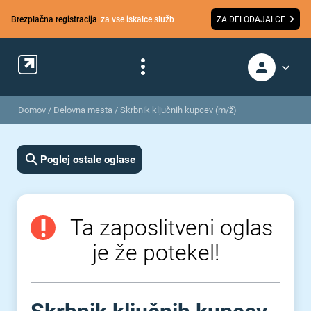
Brezplačna registracija
za vse iskalce služb
ZA DELODAJALCE
Domov
/
Delovna mesta
/
Skrbnik ključnih kupcev (m/ž)
Poglej ostale oglase
Ta zaposlitveni oglas
je že potekel!