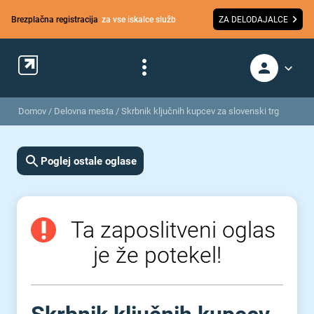
Brezplačna registracija
za vse iskalce služb
ZA DELODAJALCE
Domov
/
Delovna mesta
/
Skrbnik ključnih kupcev za slovenski trg
Poglej ostale oglase
Ta zaposlitveni oglas
je že potekel!