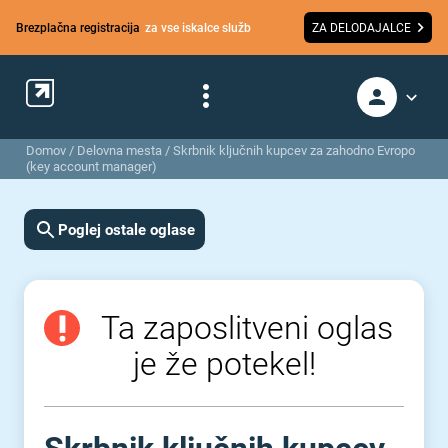
Brezplačna registracija
za vse iskalce služb
ZA DELODAJALCE
Domov
/
Delovna mesta
/
Skrbnik ključnih kupcev za zahodno Evropo
(key account manager)
Poglej ostale oglase
Ta zaposlitveni oglas
je že potekel!