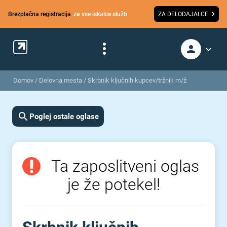
Brezplačna registracija
za vse iskalce služb
ZA DELODAJALCE
Domov
/
Delovna mesta
/
Skrbnik ključnih kupcev/tržnik m/ž
Poglej ostale oglase
Ta zaposlitveni oglas
je že potekel!