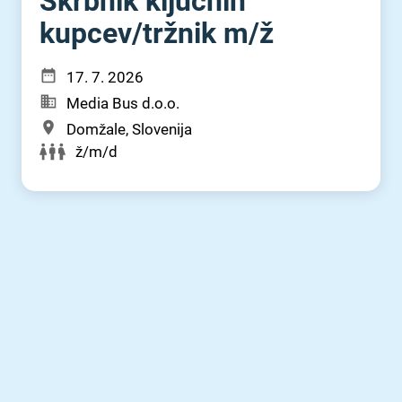
Skrbnik ključnih
kupcev⁠/⁠tržnik m⁠/⁠ž
17. 7. 2026
Media Bus d.o.o.
Domžale, Slovenija
ž/m/d