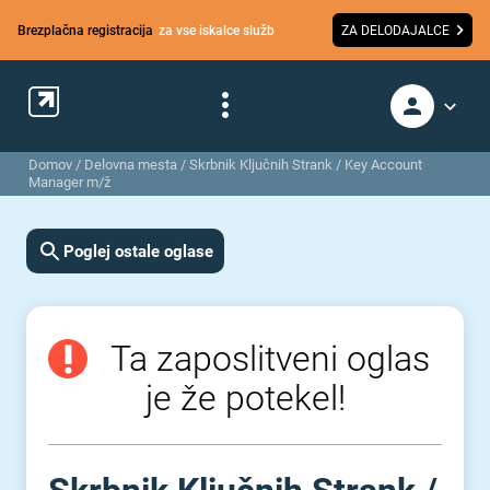
Brezplačna registracija
za vse iskalce služb
ZA DELODAJALCE
Domov
/
Delovna mesta
/
Skrbnik Ključnih Strank / Key Account
Manager m/ž
Poglej ostale oglase
Ta zaposlitveni oglas
je že potekel!