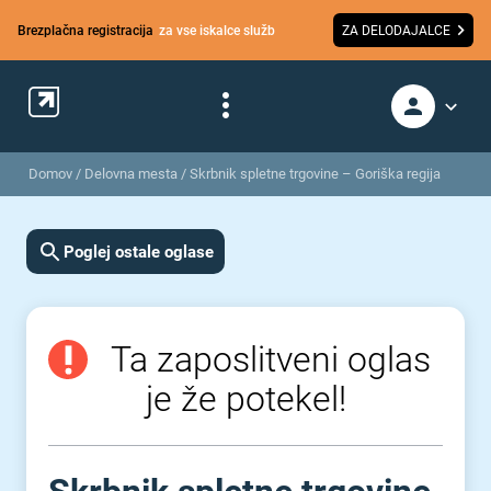
Brezplačna registracija
za vse iskalce služb
ZA DELODAJALCE
Domov
/
Delovna mesta
/
Skrbnik spletne trgovine – Goriška regija
Poglej ostale oglase
Ta zaposlitveni oglas
je že potekel!