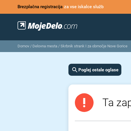
Brezplačna registracija
za vse iskalce služb
Domov
/
Delovna mesta
/
Skrbnik strank I za območje Nove Gorice
Poglej ostale oglase
Ta zap