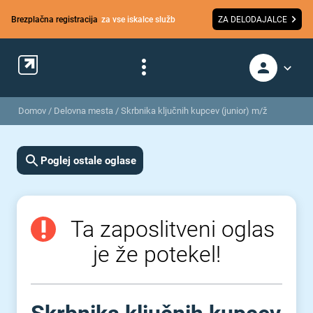
Brezplačna registracija
za vse iskalce služb
ZA DELODAJALCE
Domov
/
Delovna mesta
/
Skrbnika ključnih kupcev (junior) m/ž
Poglej ostale oglase
Ta zaposlitveni oglas
je že potekel!