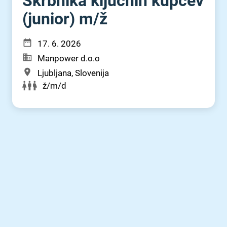
Skrbnika ključnih kupcev
(junior) m⁠/⁠ž
17. 6. 2026
Manpower d.o.o
Ljubljana, Slovenija
ž/m/d