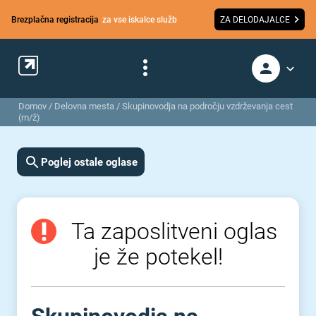
Brezplačna registracija
za vse iskalce služb
ZA DELODAJALCE
Domov
/
Delovna mesta
/
Skupinovodja na področju vzdrževanja cest
(m/ž)
Poglej ostale oglase
Ta zaposlitveni oglas
je že potekel!