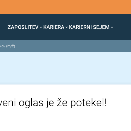
ZAPOSLITEV
KARIERA
KARIERNI SEJEM
lkov (m/ž)
veni oglas je že potekel!