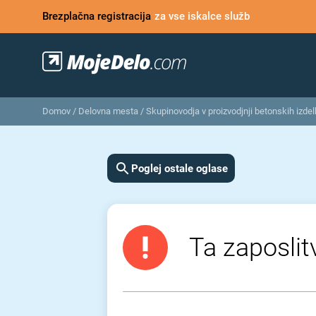
Brezplačna registracija
za vse iskalce služb
Domov
/
Delovna mesta
/
Skupinovodja v proizvodjnji betonskih izde
Poglej ostale oglase
Ta zaposlit