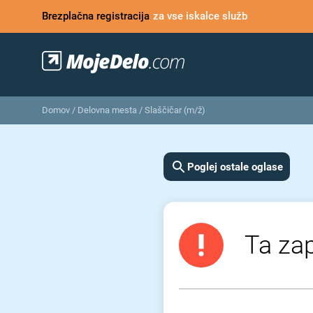
Brezplačna registracija
za vse iskalce služb
Domov
/
Delovna mesta
/
Slaščičar (m/ž)
Poglej ostale oglase
Ta zap