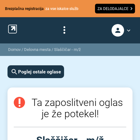
Brezplačna registracija
za vse iskalce služb
ZA DELODAJALCE
Domov
/
Delovna mesta
/
Slaščičar - m/ž
Poglej ostale oglase
Ta zaposlitveni oglas
je že potekel!