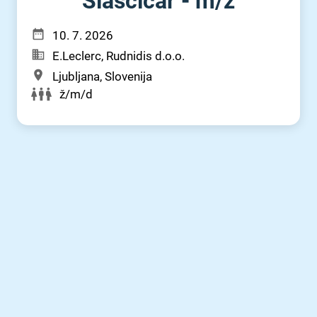
Slaščičar - m⁠/⁠ž
10. 7. 2026
E.Leclerc, Rudnidis d.o.o.
Ljubljana, Slovenija
ž/m/d