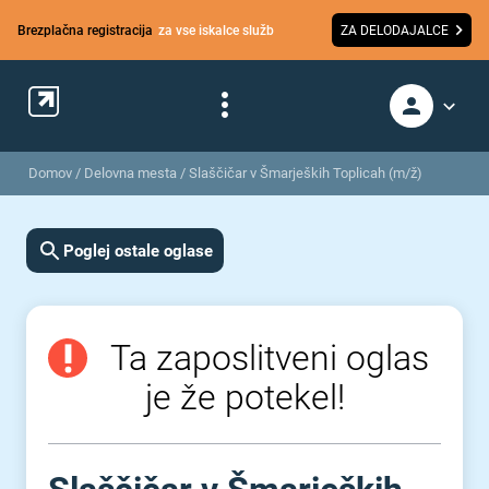
Brezplačna registracija
za vse iskalce služb
ZA DELODAJALCE
Domov
/
Delovna mesta
/
Slaščičar v Šmarjeških Toplicah (m/ž)
Poglej ostale oglase
Ta zaposlitveni oglas
je že potekel!