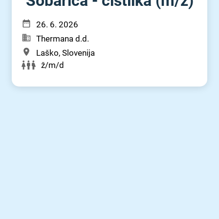
Sobarica - čistilka (m⁠/⁠ž)
26. 6. 2026
Thermana d.d.
Laško, Slovenija
ž/m/d