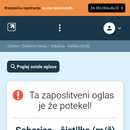
Brezplačna registracija
za vse iskalce služb
ZA DELODAJALCE
Domov
/
Delovna mesta
/
Sobarica - čistilka (m/ž)
Poglej ostale oglase
Ta zaposlitveni oglas
je že potekel!