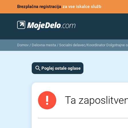
Brezplačna registracija
za vse iskalce služb
Domov
/
Delovna mesta
/
Socialni delavec/Koordinator Dolgotrajne 
Poglej ostale oglase
Ta zaposlitven