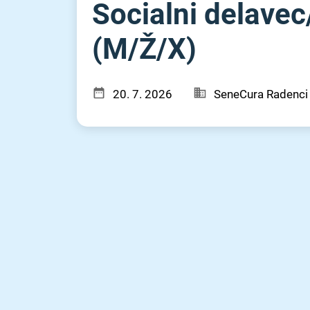
Socialni delavec
(M⁠/⁠Ž⁠/⁠X)
20. 7. 2026
SeneCura Radenci 