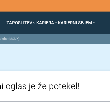
ZAPOSLITEV
KARIERA
KARIERNI SEJEM
oskrbe (M/Ž/X)
i oglas je že potekel!