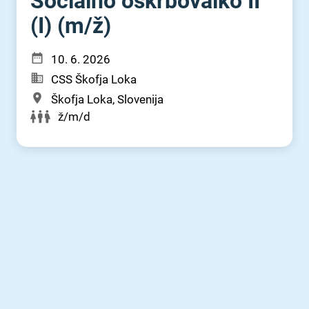
Socialno oskrbovalko II
(I) (m⁠/⁠ž)
10. 6. 2026
CSS Škofja Loka
Škofja Loka, Slovenija
ž/m/d