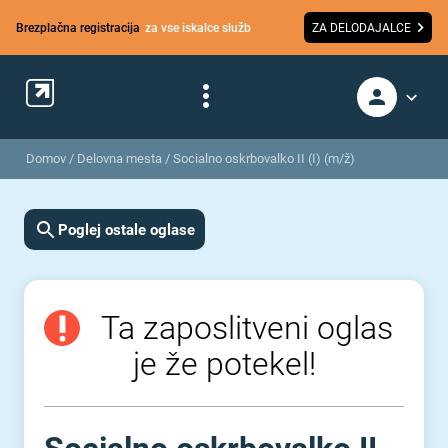
Brezplačna registracija
za vse iskalce služb
ZA DELODAJALCE
Domov
/
Delovna mesta
/
Socialno oskrbovalko II (I) (m/ž)
Poglej ostale oglase
Ta zaposlitveni oglas
je že potekel!