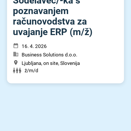
Sodelavec⁠/⁠-ka s
poznavanjem
računovodstva za
uvajanje ERP (m⁠/⁠ž)
16. 4. 2026
Business Solutions d.o.o.
Ljubljana, on site, Slovenija
ž/m/d