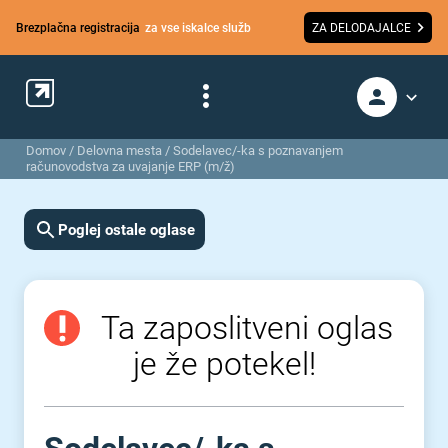
Brezplačna registracija
za vse iskalce služb
ZA DELODAJALCE
Domov
/
Delovna mesta
/
Sodelavec/-ka s poznavanjem
računovodstva za uvajanje ERP (m/ž)
Poglej ostale oglase
Ta zaposlitveni oglas
je že potekel!