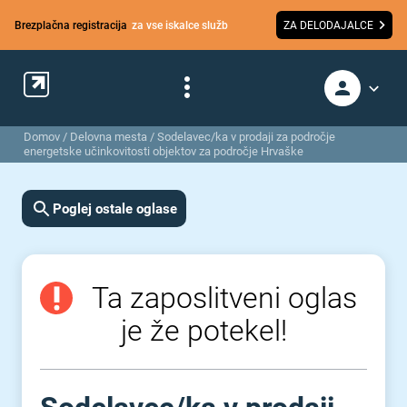
Brezplačna registracija
za vse iskalce služb
ZA DELODAJALCE
Domov
/
Delovna mesta
/
Sodelavec/ka v prodaji za področje
energetske učinkovitosti objektov za področje Hrvaške
Poglej ostale oglase
Ta zaposlitveni oglas
je že potekel!