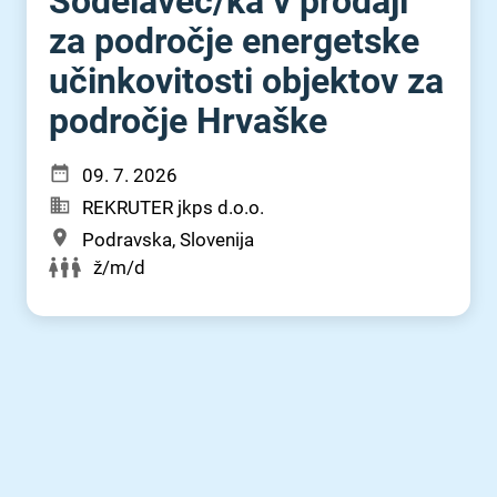
Sodelavec⁠/⁠ka v prodaji
za področje energetske
učinkovitosti objektov za
področje Hrvaške
09. 7. 2026
REKRUTER jkps d.o.o.
Podravska, Slovenija
ž/m/d