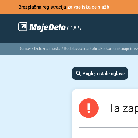
Brezplačna registracija
za vse iskalce služb
Domov
/
Delovna mesta
/
Sodelavec marketinške komunikacije (m/ž
Poglej ostale oglase
Ta zap