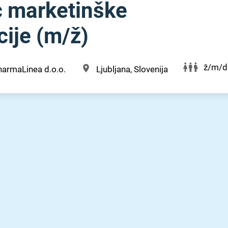
 marketinške
je (m⁠/⁠ž)
ž/m/d
armaLinea d.o.o.
Ljubljana, Slovenija