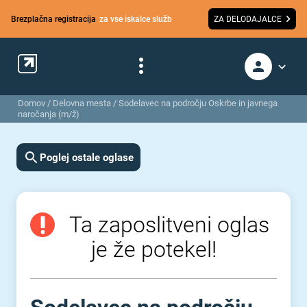
Brezplačna registracija
za vse iskalce služb
ZA DELODAJALCE
Domov
/
Delovna mesta
/
Sodelavec na področju Oskrbe in javnega
naročanja (m/ž)
Poglej ostale oglase
Ta zaposlitveni oglas
je že potekel!