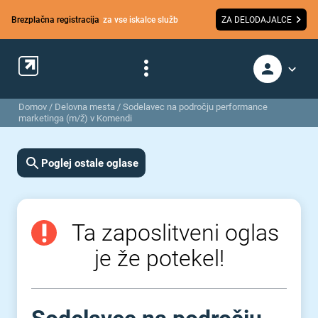
Brezplačna registracija
za vse iskalce služb
ZA DELODAJALCE
Domov
/
Delovna mesta
/
Sodelavec na področju performance
marketinga (m/ž) v Komendi
Poglej ostale oglase
Ta zaposlitveni oglas
je že potekel!