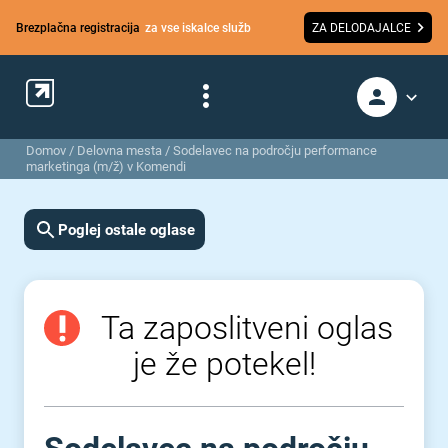
Brezplačna registracija
za vse iskalce služb
ZA DELODAJALCE
Domov
/
Delovna mesta
/
Sodelavec na področju performance
marketinga (m/ž) v Komendi
Poglej ostale oglase
Ta zaposlitveni oglas
je že potekel!