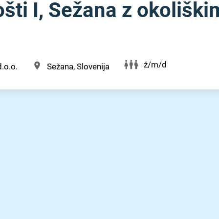
šti I, Sežana z okoliški
ž/m/d
.o.o.
Sežana, Slovenija