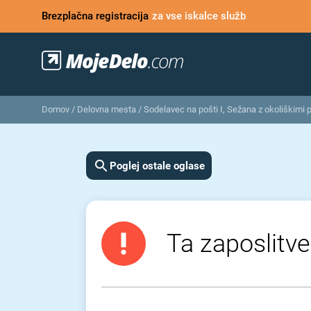
Brezplačna registracija
za vse iskalce služb
Domov
/
Delovna mesta
/
Sodelavec na pošti I, Sežana z okoliškimi 
Poglej ostale oglase
Ta zaposlitve