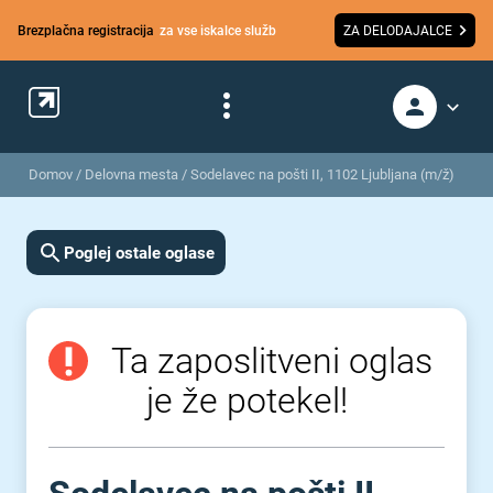
Brezplačna registracija
za vse iskalce služb
ZA DELODAJALCE
Domov
/
Delovna mesta
/
Sodelavec na pošti II, 1102 Ljubljana (m/ž)
Poglej ostale oglase
Ta zaposlitveni oglas
je že potekel!