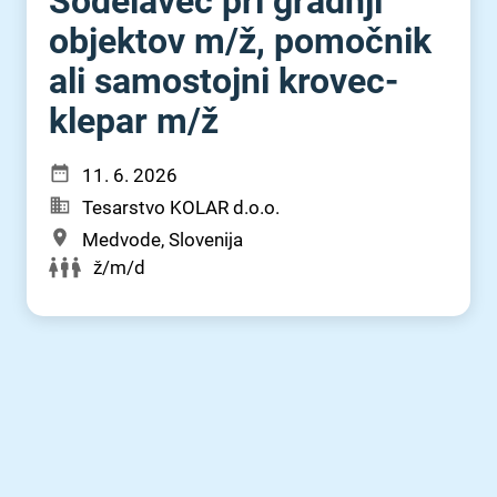
Sodelavec pri gradnji
objektov m⁠/⁠ž, pomočnik
ali samostojni krovec-
klepar m⁠/⁠ž
11. 6. 2026
Tesarstvo KOLAR d.o.o.
Medvode, Slovenija
ž/m/d