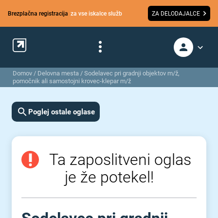
Brezplačna registracija
za vse iskalce služb
ZA DELODAJALCE
Domov
/
Delovna mesta
/
Sodelavec pri gradnji objektov m/ž,
pomočnik ali samostojni krovec-klepar m/ž
Poglej ostale oglase
Ta zaposlitveni oglas
je že potekel!