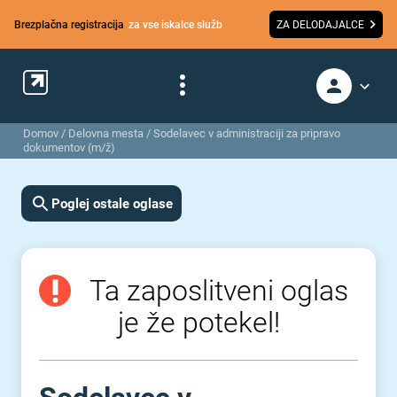
Brezplačna registracija
za vse iskalce služb
ZA DELODAJALCE
Domov
/
Delovna mesta
/
Sodelavec v administraciji za pripravo
dokumentov (m/ž)
Poglej ostale oglase
Ta zaposlitveni oglas
je že potekel!