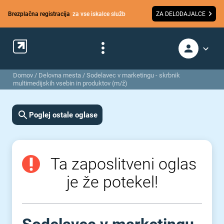
Brezplačna registracija
za vse iskalce služb
ZA DELODAJALCE
Domov
/
Delovna mesta
/
Sodelavec v marketingu - skrbnik
multimedijskih vsebin in produktov (m/ž)
Poglej ostale oglase
Ta zaposlitveni oglas
je že potekel!