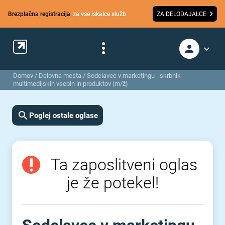
Brezplačna registracija
za vse iskalce služb
ZA DELODAJALCE
Domov
/
Delovna mesta
/
Sodelavec v marketingu - skrbnik
multimedijskih vsebin in produktov (m/ž)
Poglej ostale oglase
Ta zaposlitveni oglas
je že potekel!