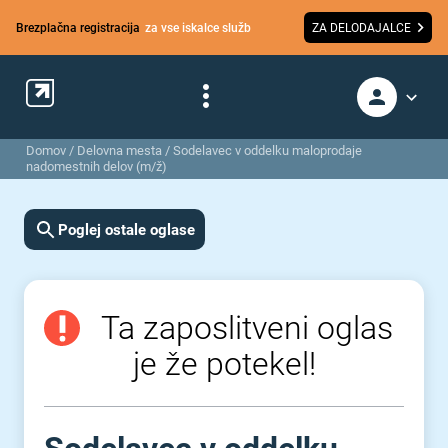
Brezplačna registracija
za vse iskalce služb
ZA DELODAJALCE
Domov
/
Delovna mesta
/
Sodelavec v oddelku maloprodaje
nadomestnih delov (m/ž)
Poglej ostale oglase
Ta zaposlitveni oglas
je že potekel!