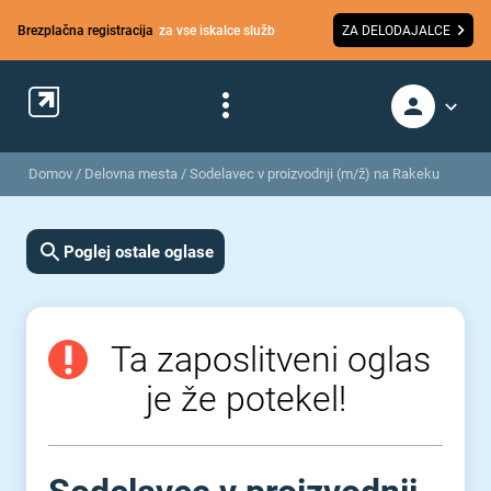
Brezplačna registracija
za vse iskalce služb
ZA DELODAJALCE
Domov
/
Delovna mesta
/
Sodelavec v proizvodnji (m/ž) na Rakeku
Poglej ostale oglase
Ta zaposlitveni oglas
je že potekel!