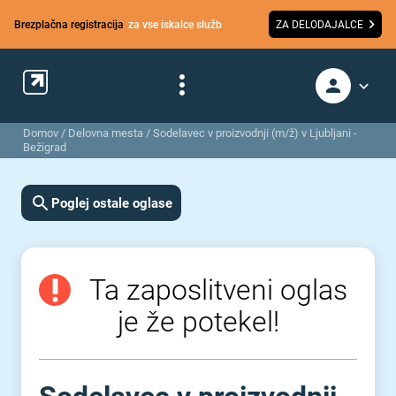
Brezplačna registracija
za vse iskalce služb
ZA DELODAJALCE
Domov
/
Delovna mesta
/
Sodelavec v proizvodnji (m/ž) v Ljubljani -
Bežigrad
Poglej ostale oglase
Ta zaposlitveni oglas
je že potekel!