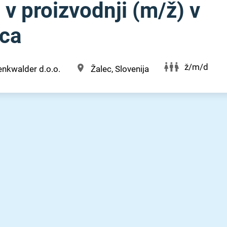
v proizvodnji (m⁠/⁠ž) v
lca
ž/m/d
enkwalder d.o.o.
Žalec, Slovenija