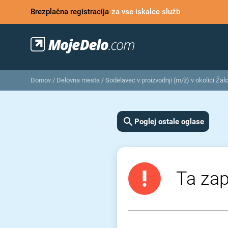
Brezplačna registracija
za vse iskalce služb
Domov
/
Delovna mesta
/
Sodelavec v proizvodnji (m/ž) v okolici Žal
Poglej ostale oglase
Ta zap