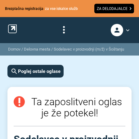
Brezplačna registracija
za vse iskalce služb
ZA DELODAJALCE
Domov
/
Delovna mesta
/
Sodelavec v proizvodnji (m/ž) v Šoštanju
Poglej ostale oglase
Ta zaposlitveni oglas
je že potekel!