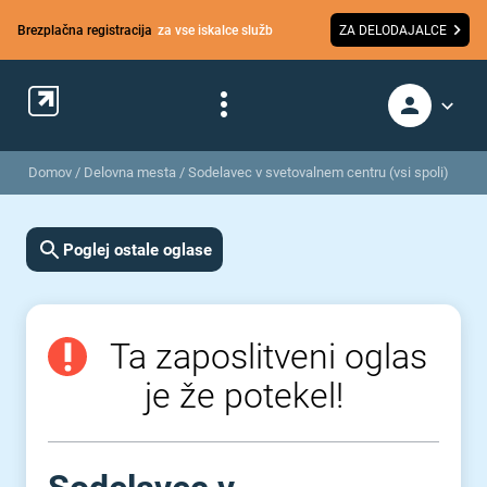
Brezplačna registracija
za vse iskalce služb
ZA DELODAJALCE
Domov
/
Delovna mesta
/
Sodelavec v svetovalnem centru (vsi spoli)
Poglej ostale oglase
Ta zaposlitveni oglas
je že potekel!