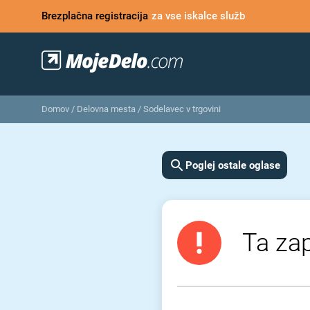
Brezplačna registracija
za vse iskalce služb
Domov
/
Delovna mesta
/
Sodelavec v trgovini
Poglej ostale oglase
Ta zap